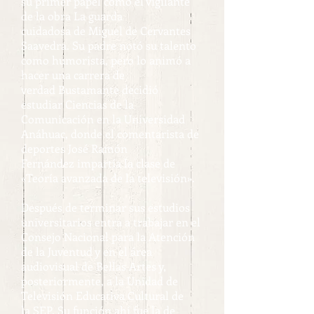
su primer papel como el vigilante
de la obra La guarda
cuidadosa de Miguel de Cervantes
Saavedra. Su padre notó su talento
como humorista, pero lo animó a
hacer una carrera de
verdad Bustamante decidió
estudiar Ciencias de la
Comunicación en la Universidad
Anáhuac, donde el comentarista de
deportes José Ramón
Fernández impartía la clase de
«Teoría avanzada de la televisión».
Después de terminar sus estudios
universitarios entra a trabajar en el
Consejo Nacional para la Atención
de la Juventud y en el área
audiovisual de Bellas Artes y,
posteriormente, a la Unidad de
Televisión Educativa Cultural de
la SEP. Su función ahí fue la de