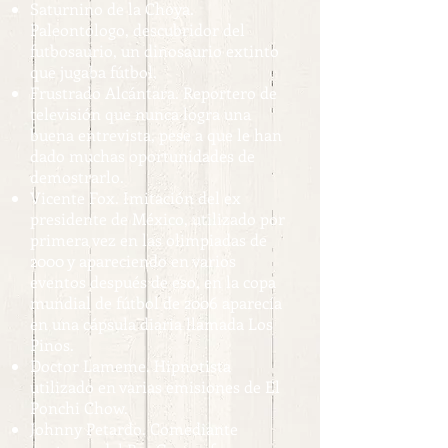
Saturnino de la Choya.
Paleontologo, descubridor del
futbosaurio, un dinosaurio extinto
que jugaba fútbol.
Frustrado Alcántara. Reportero de
televisión que nunca logra una
buena entrevista, pese a que le han
dado muchas oportunidades de
demostrarlo.
Vicente Fox. Imitación del ex
presidente de México, utilizado por
primera vez en las olimpiadas de
2000 y apareciendo en varios
eventos después de eso, en la copa
mundial de fútbol de 2006 aparecía
en una cápsula diaria llamada Los
Pinos.
Doctor Lameme. Hipnotista
utilizado en varias emisiones de El
Ponchi Chow.
Johnny Petardo. Comediante