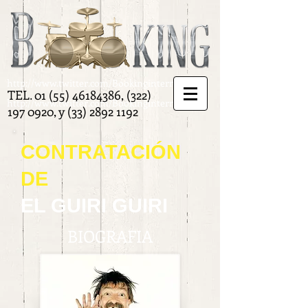
http://www.twitter.com/Bookinginternat
TEL.
01 (55) 46184386
,
(322)
http://www.twitter.com/Bookinginternat
197 0920
, y
(33) 2892 1192
CONTRATACIÓN
DE
EL GUIRI GUIRI
BIOGRAFIA