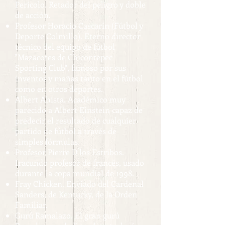
Perícolo. Retador del peligro y doble
de acción.
Profesor Horacio Cascarín (Fútbol y
Deporte Colmillo). Eterno director
técnico del equipo de fútbol
"Mazacotes de Chicontepec
Sporting Club", famoso por sus
inventos y mañas tanto en el fútbol
como en otros deportes.
Albert Ahista. Académico muy
parecido a Albert Einstein capaz de
predecir el resultado de cualquier
partido de fútbol a través de
simples fórmulas.
Profesor Pierre D´los Estribos.
Iracundo profesor de francés, usado
durante la copa mundial de 1998.
Fray Chicken. Enviado del Cardenal
Sanders, de Kentucky, de la Orden
Familiar.
Gurú Ramalazo. El gran gurú