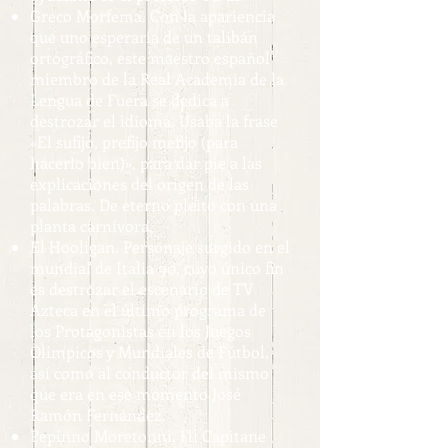
Greco Morfema. Con la apariencia
que uno esperaría de un talibán
ortográfico, este maestro español
miembro de la Real Academia de la
Lengua de Fuera se dedica a
destrozar el idioma. Usaba la frase
«El sufijo, prefijo mefijo (para
hacerlo bien)», para dar pie a las
explicaciones del origen de las
palabras. De eterno pleito con una
planta carnívora.
El Hooligan. Personaje surgido en el
mundial de Italia 90, cuyo único fin
es destrozar el escenario de TV
Azteca en el último programa de
los Protagonistas en los Juegos
Olímpicos y Mundiales de Fútbol,
así como al conductor del mismo
que era en ese momento José
Ramón Fernández.
Pepinno Moretonni, I'll Capitane