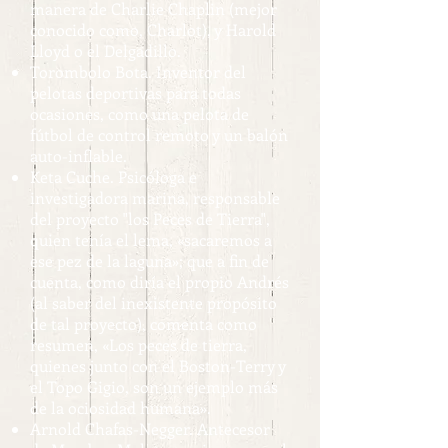
manera de Charlie Chaplin (mejor
conocido como, Charlot), y Harold
Lloyd o el Delgadillo.
Torombolo Bota. Inventor del
pelotas deportivas para todas
ocasiones, como una pelota de
fútbol de control remoto y un balón
auto-inflable.
Keta Cuche. Psicóloga e
investigadora marina, responsable
del proyecto "los Peces de Tierra",
quien tenía el lema, «sacaremos a
ese pez de la laguna»; que a fin de
cuenta, como diría el propio Andrés
(al saber del inexistente propósito
de tal proyecto), comenta como
resumen, «Los peces de tierra,
quienes junto con el Boston-Terry y
el Topo Gigio, son un ejemplo más
de la ociosidad humana».
Arnold Chafas-Negger. Antecesor