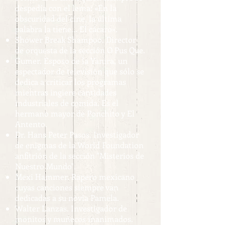
despedía con el lema: «En la
obscuridad del cine, la última
palabra la tiene... El cácaro».
Shower Break Shampoo. Director
de orquesta de la sección O Pus Que.
Gumer. Esposo de la Yanira, un
espectador de televisión que sólo se
dedica a criticar los programas
mientras ingiere cantidades
industriales de comida. Es el
hermano mayor de Ponchito y El
Antento.
Dr. Hans Peter Pasos. Investigador
de enigmas de la World Foundation
anfitrión de la sección "Misterios de
Nuestro Mundo".
Mexi Hammer. Rapero mexicano
cuyas canciones siempre van
dedicadas a su novia Pamela.
Walter Lanzas. Investigador de
monitos y muñecos inanimados.