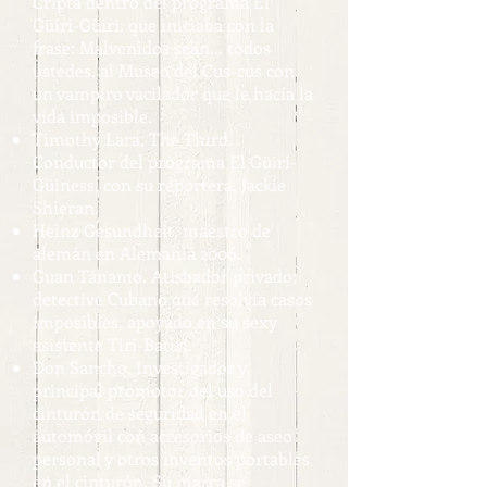
Cripta dentro del programa El
Güiri-Güiri, que iniciaba con la
frase: Malvenidos sean... todos
ustedes, al Museo del Cus-cus con
un vampiro vacilador que le hacía la
vida imposible.
Timothy Lara, The Third.
Conductor del programa El Güiri-
Güiness, con su reportera, Jackie
Shieran.
Heinz Gesundheit. maestro de
alemán en Alemania 2006.
Guan Tánamo. Atisbador privado;
detective Cubano que resolvía casos
imposibles, apoyado en su sexy
asistente Tiri-Batiri.
Don Sancho. Investigador y
principal promotor del uso del
cinturón de seguridad en el
automóvil con accesorios de aseo
personal y otros inventos portables
en el cinturón. Su marca se