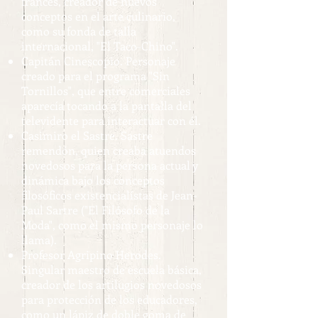
francés, creador de nuevos
conceptos en el arte culinario,
como su fonda de talla
internacional, "El Taco-Chino".
Capitán Cinescopio. Personaje
creado para el programa "Sin
Tornillos", que entre comerciales
aparecía tocando a la pantalla del
televidente para interactuar con él.
Casimiro el Sastre. Sastre
remendón, quien creaba atuendos
novedosos para la persona actual y
dinámica bajo los conceptos
filosóficos existencialístas de Jean-
Paul Sartre ("El Filósofo de la
Moda", como el mismo personaje lo
llama).
Profesor Agripino Herodes.
Singular maestro de escuela básica,
creador de los artilugios novedosos
para protección de los educadores,
como un lápiz de doble goma de