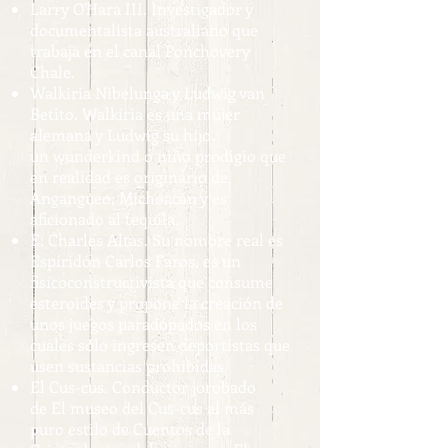
Larry O'Hara III. Investigador y
documentalista australiano que
trabaja en el canal Ponchovery
Chale.
Walkiria Nibelunga y Ludwig van
Betito. Walkiria es una mujer
alemana y Ludwig su hijo,
un wunderkind o niño prodigio que
en realidad es originario de
Angangueo, Michoacán y es
aficionado al tequila.
E. Charles Altas. Su nombre real es
Espiridón Carlos Faros, es un
fisicoconstructivista que consume
esteroides y propone la creación de
unos juegos paradópados en los
cuales sólo ingresen deportistas que
usen sustancias prohibidas.
El Cus-cus. Conductor jorobado
de El museo del Cus-cus al más
puro estilo de Cuentos de la