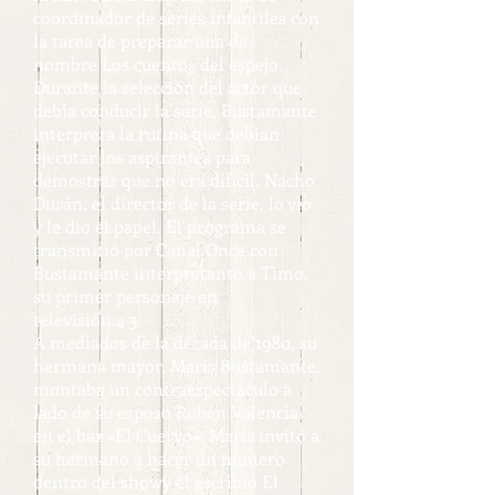
coordinador de series infantiles con
la tarea de preparar una de
nombre Los cuentos del espejo.
Durante la selección del actor que
debía conducir la serie, Bustamante
interpreta la rutina que debían
ejecutar los aspirantes para
demostrar que no era difícil. Nacho
Durán, el director de la serie, lo vio
y le dio el papel. El programa se
transmitió por Canal Once con
Bustamante interpretanto a Timo,
su primer personaje en
televisión.4 3
A mediados de la década de 1980, su
hermana mayor, Maris Bustamante,
montaba un contraespectáculo a
lado de su esposo Rubén Valencia
en el bar «El Cuervo». Maris invitó a
su hermano a hacer un número
dentro del showy él escribió El