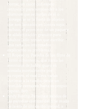
borrar, un casco con espejo
retrovisor para sorprender a los
alumnos que se mofan de él o
protegerse se la lluvia de objetos
que son lanzados en contra suya;
incluso, el promotor de un paquete
de alfabetización gratuito para
adultos (sólo tenían que escribir
una carta los interesados
explicando su problema).
El Ropero 13. Parodia de los films de
terror ochenteros, que narra las
aventuras de Juddy, quien es
acosada mortalmente por
su ropero, el cual lleva varias
victimas a la tumba, desde un
humilde cerrajero hasta su propio
esposo, Bob.
Andy Busthy. Personaje salidos de
las parodias cómicas del cine mudo
de la era de oro de Hollywood, a