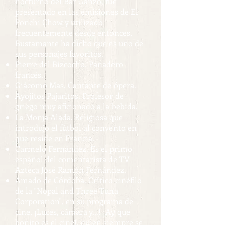
nocturno del Bar Ganzo, fue
presentado en las emisiones de El
Ponchi Chow y utilizado
frecuentemente desde entonces,
Bustamante ha dicho que es uno de
sus personajes favoritos.
Pierre del Bizcocho. Panadero
francés.
Giácomo Mas. Cantante de ópera.
Ayojitos Pajaritos. Profesor de
griego muy aficionado a la bebida.
La Monja Alada. Religiosa que
introdujo el fútbol al convento en
que reside en Francia.
Carmelo Fernández. Es el primo
español del comentarista de TV
Azteca José Ramón Fernández.
Amado de Córdoba. Crítico cinéfilo
de la "Nopal and Three Tuna
Corporation", en su programa de
cine, ¡Luces, cámara y...! ¡Ay que
bonito es el cine!, quien siempre se