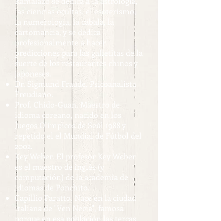
Ramalazo se dedica a la astrología,
las ciencias ocultas, el esoterismo,
la numerología, la cábala, la
cartomancia, y se dedica
profesionalmente a hacer
predicciones para las galletitas de la
suerte de los restaurantes chinos y
japoneses.
Dr. Sigmund Fraude. Psicoanalista
Freudiano.
Prof. Chido-Guan. Maestro de
idioma coreano, nacido en los
Juegos Olímpicos de Seúl 1988 y
repetido el el Mundial de Fútbol del
2002.
Key Weber. El profesor Key Weber
es el maestro de inglés (y
computación) de la academia de
idiomas de Ponchito.
Capillio Paratto. Nace en la ciudad
italiana de "Ven Necia", famosa
porque en esa población las tercas