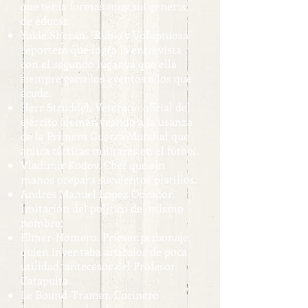
que tenía formas muy sui generis
de educar.
Yakie Sheran. "Rubia y Voluptuosa"
reportera que logra la entrevista
con el segundo lugar ya que ella
siempre gana los eventos a los que
acude.
Herr Struddel. Veterano oficial del
ejército alemán vestido a la usanza
de la Primera Guerra Mundial que
aplica tácticas militares en el fútbol.
Vladimir Kodov. Chef que sin
manos prepara suculentos platillos.
Andres Manuel Lopez Obrador.
Imitación del político del mismo
nombre.
Elmer-Homero. Primer personaje,
quien inventaba artículos de poca
utilidad, antecesor del Profesor
Catapulta.
Le Bound-Tramer. Cocinero