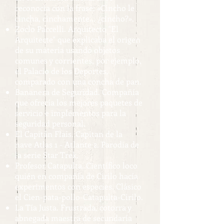
reconocía con la frase: «Cincho le
cincha, cinchamente... ¿cincho?».
Zoclo Paccelli. Arquitecto "El
Arquitecte" que explicaba el origen
de su materia usando objetos
comunes y corrientes, por ejemplo,
el Palacio de los Deportes,
comparado con una concha de pan.
Bananera de Seguridad. Compañía
que ofrecía los mejores paquetes de
servicio e implementos para la
seguridad personal.
El Capitán Flais. Capitan de la
nave Atlas 1 - Atlante 2. Parodia de
la serie Star Trek.
Profesor Catapulta. Científico loco
quién en compañía de Cirilo hacía
experimentos con especies. Clásico
el Cien-pata-pollo-Catapulta-Cirilo.
La Tía Justa. Frustrada, cotorra y
abnegada maestra de secundaría