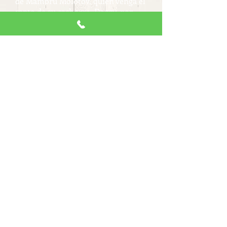
de Mambru Molotov, quien venga el
rapto de su cachorro, Doggy, por
una organización criminal. Parodia
de Arnold Schwarzenegger.
Tijuana Jones. Salido de la canción
del mismo nombre, del músico
mexico-americano Carlos Santana,
cual parodia de las aventuras
de Indiana Jones, clásico aventurero
torpe, quien con o sin quererlo,
destruye los planes de los villanos
al puro estilo de Agente 86 Smart.
Andrés. Personaje basado en él
mismo, quien servía como
secretario de Alejandro Aura, en el
programa Entre amigos, el cual
vestía de frack, pantalones
de mezclilla y tenis converse; y que
en muchas veces llamaba al propio
programa como, "los entre amigos".
Cuino Meléndez De La Popocha.
Presidente municipal vitalicio del