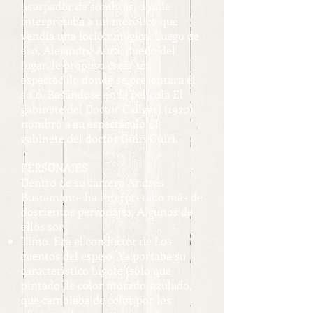
usurpador de sombras, donde
interpretaba a un merolico que
vendía una loción mágica. Luego de
eso, Alejandro Aura, dueño del
lugar, le propuso crear un
espectáculo donde se presentara él
solo. Basándose en la película El
gabinete del Doctor Caligari (1920),
nombró a su espectáculo El
gabinete del doctor Güiri Güiri.
PERSONAJES
Dentro de su carrera Andrés
Bustamante ha interpretado más de
doscientos personajes. Algunos de
ellos son:
Timo. Era el conductor de Los
cuentos del espejo. Ya portaba su
característico bigote (sólo que
pintado de color morado-azulado,
que cambiaba de color por los