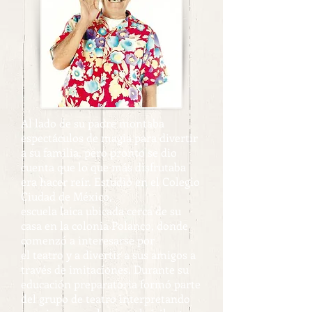
Al lado de su padre montaba
espectáculos de magia para divertir
a su familia, pero pronto se dio
cuenta que lo que más disfrutaba
era hacer reír. Estudió en el Colegio
Ciudad de México,
escuela laica ubicada cerca de su
casa en la colonia Polanco, donde
comenzó a interesarse por
el teatro y a divertir a sus amigos a
través de imitaciones. Durante su
educación preparatoria formó parte
del grupo de teatro interpretando