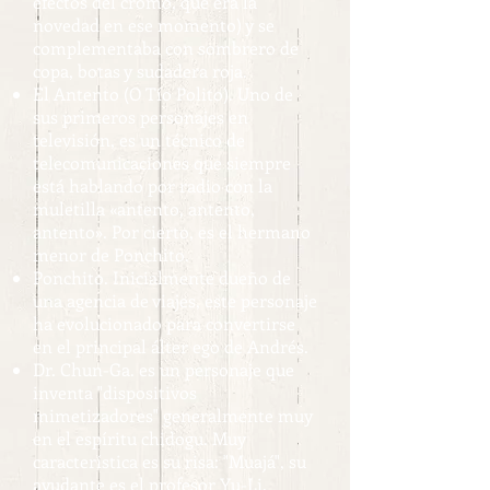
efectos del cromo, que era la
novedad en ese momento) y se
complementaba con sombrero de
copa, botas y sudadera roja.
El Antento (O Tío Polito). Uno de
sus primeros personajes en
televisión, es un técnico de
telecomunicaciones que siempre
está hablando por radio con la
muletilla «antento, antento,
antento». Por cierto, es el hermano
menor de Ponchito.
Ponchito. Inicialmente dueño de
una agencia de viajes, este personaje
ha evolucionado para convertirse
en el principal álter ego de Andrés.
Dr. Chun-Ga. es un personaje que
inventa "dispositivos
mimetizadores" generalmente muy
en el espíritu chidogu. Muy
característica es su risa: "Muajá", su
ayudante es el profesor Yu-Li.