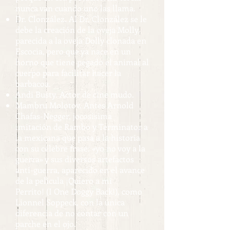
nunca van cuando uno las llama.
Dr. Clonzález. Al Dr. Clonzález se le
debe la creación de la oveja Molly,
parecida a la oveja Dolly clonada en
Escocia, pero que ya nace en un
horno que tiene pegado el animal al
cuerpo para facilitar hacer la
barbacoa.
Andi Busty. Actor de cine mudo.
Mambru Molotov. Antes Arnold
Chafas-Negger, jocosisima
imitación de Rambo y Terminator a
la mexicana que pasa a la historia
con su célebre frase: «yo no voy a la
guerra» y sus diversos artefactos
anti-guerra, aparecido en el avance
de la película ¡Quiero a mi
Perrito! (I One Doggy Back!), como
Lionnel Soppeck, con la única
diferencia de no contar con un
parche en el ojo.