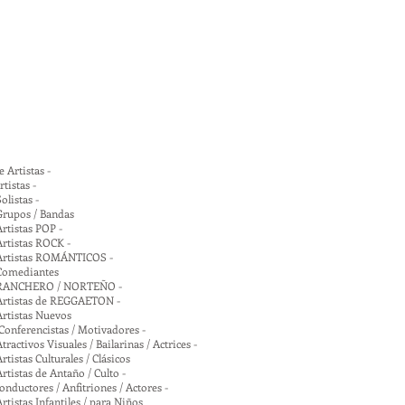
 Artistas -
tistas -
olistas -
Grupos / Bandas
rtistas POP -
rtistas ROCK -
Artistas ROMÁNTICOS -
Comediantes
 RANCHERO / NORTEÑO -
Artistas de REGGAETON -
Artistas Nuevos
onferencistas / Motivadores -
ractivos Visuales / Bailarinas / Actrices -
tistas Culturales / Clásicos
rtistas de Antaño / Culto -
onductores / Anfitriones / Actores -
rtistas Infantiles / para Niños