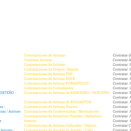
Contrataciones de Artistas -
Contratar de
Contratar Artistas -
Contratar Ar
Contrataciones de Solistas -
Contratar S
Contrataciones de Grupos / Bandas
Contratar 
Contrataciones de Artistas POP -
Contratar A
Contrataciones de Artistas ROCK -
Contratar A
Contrataciones de Artistas ROMÁNTICOS -
Contratar 
Contrataciones de Comediantes
Contratar 
 NORTEÑO -
Contrataciones de Artistas de RANCHERO / NORTEÑO
Contratar
-
Contratar 
Contrataciones de Artistas de REGGAETON -
Contratar 
es -
Contrataciones de Artistas Nuevos
Contratar C
nas / Actrices
Contrataciones de Conferencistas / Motivadores -
Contratar At
Contrataciones de Atractivos Visuales / Bailarinas /
Contratar Ar
s
Actrices -
Contratar A
Contrataciones de Artistas Culturales / Clásicos
Contratar C
 Actores -
Contrataciones de Artistas de Antaño / Culto -
Contratar A