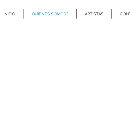
INICIO
QUIENES SOMOS?
ARTISTAS
CON
http://www.twitter.com/Bookinginternat
http://