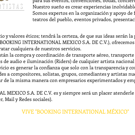
para sus eventos, convenciones, bodas, conciert
Nuestro sueño es crear experiencias inolvidable
Somos expertos en la organización y apoyo de f
teatros del pueblo, eventos privados, presentaci
io y valores éticos; tendrá la certeza, de que sus ideas serán la
 (BOOKING INTERNATIONAL MEXICO S.A. DE C.V.), ofrecemos e
tratar cualquiera de nuestros servicios.
stán la compra y coordinación de transporte aéreo, transporte t
s de audio e iluminación (Riders) de cualquier artista nacional
icio es generar la confianza que solo con la transparencia y 
s a compositores, solistas, grupos, comediantes y artistas nu
jar de la misma manera con empresarios experimentados y emp
EXICO S.A. DE C.V. es y siempre será un placer atenderle e
r, Mail y Redes sociales).
VIVE "BOOKING INTERNATIONAL MÉXICO"