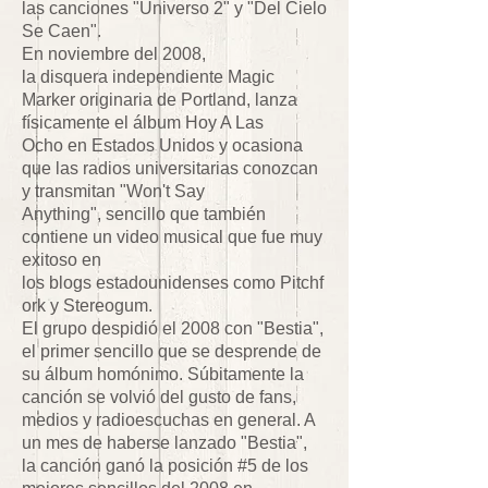
las canciones "Universo 2" y "Del Cielo
Se Caen".
En noviembre del 2008,
la disquera independiente Magic
Marker originaria de Portland, lanza
físicamente el álbum Hoy A Las
Ocho en Estados Unidos y ocasiona
que las radios universitarias conozcan
y transmitan "Won't Say
Anything", sencillo que también
contiene un video musical que fue muy
exitoso en
los blogs estadounidenses como Pitchf
ork y Stereogum.
El grupo despidió el 2008 con "Bestia",
el primer sencillo que se desprende de
su álbum homónimo. Súbitamente la
canción se volvió del gusto de fans,
medios y radioescuchas en general. A
un mes de haberse lanzado "Bestia",
la canción ganó la posición #5 de los