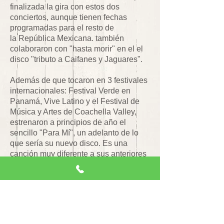
finalizada la gira con estos dos
conciertos, aunque tienen fechas
programadas para el resto de
la República Mexicana. también
colaboraron con "hasta morir" en el el
disco "tributo a Caifanes y Jaguares".
Además de que tocaron en 3 festivales
internacionales: Festival Verde en
Panamá, Vive Latino y el Festival de
Música y Artes de Coachella Valley,
estrenaron a principios de año el
sencillo "Para Mí", un adelanto de lo
que sería su nuevo disco. Es una
canción muy diferente a sus anteriores
temas con un estilo mucho más
bailable y alegre.
A principios del 2012 Hello Seahorse!
anunció estar trabajando un nuevo
disco con el productor argentino