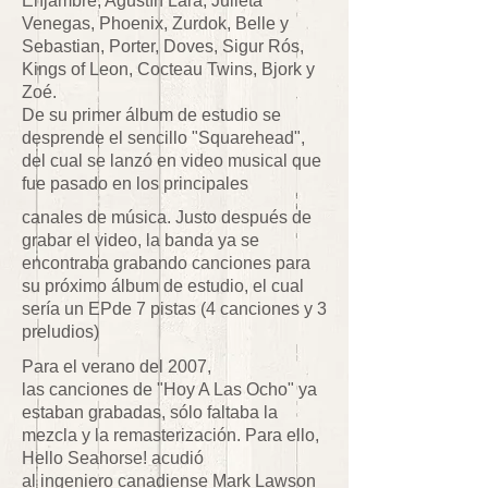
Enjambre, Agustín Lara, Julieta
Venegas, Phoenix, Zurdok, Belle y
Sebastian, Porter, Doves, Sigur Rós,
Kings of Leon, Cocteau Twins, Bjork y
Zoé.
De su primer álbum de estudio se
desprende el sencillo "Squarehead",
del cual se lanzó en video musical que
fue pasado en los principales
canales de música. Justo después de
grabar el video, la banda ya se
encontraba grabando canciones para
su próximo álbum de estudio, el cual
sería un EPde 7 pistas (4 canciones y 3
preludios)
Para el verano del 2007,
las canciones de "Hoy A Las Ocho" ya
estaban grabadas, sólo faltaba la
mezcla y la remasterización. Para ello,
Hello Seahorse! acudió
al ingeniero canadiense Mark Lawson