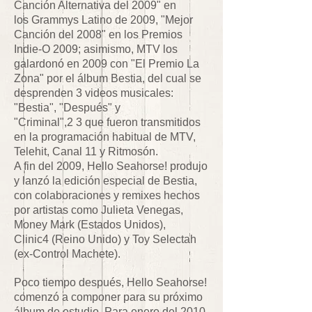
Canción Alternativa del 2009" en
los Grammys Latino de 2009, "Mejor
Canción del 2008" en los Premios
Indie-O 2009; asimismo, MTV los
galardonó en 2009 con "El Premio La
Zona" por el álbum Bestia, del cual se
desprenden 3 videos musicales:
"Bestia", "Después" y
"Criminal",2 3 que fueron transmitidos
en la programación habitual de MTV,
Telehit, Canal 11 y Ritmosón.
A fin del 2009, Hello Seahorse! produjo
y lanzó la edición especial de Bestia,
con colaboraciones y remixes hechos
por artistas como Julieta Venegas,
Money Mark (Estados Unidos),
Clinic4 (Reino Unido) y Toy Selectah
(ex-Control Machete).
Poco tiempo después, Hello Seahorse!
comenzó a componer para su próximo
álbum de estudio. Para enero del 2010,