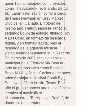
quien había trabajado con proyectos
como The Arcade Fire, Islands, Beirut,
etc. Laremasterización corrió a cargo
de Harris Newman en Grey Market
Studios, en Canadá. En otoño del
mismo año, Hello Seahorse! lanzó su
segundoálbum de estudio, titulado Hoy
A Las Ocho, en formato de descarga
digital, y en forma gratuita, bajo el
respaldo de la agencia musical
y disqueraindependiente Mun Records.
En marzo de 2008 son invitados a
participar en el Festival MX Beat al
lado de grupos tales como Beastie
Boys, M.I.A. y Jarvis Cocker entre otros,
además viajan al festival South By
Southwest 08 en Austin, Texas. Este
año el grupo conoció una nueva faceta
creativa al musicalizar
el cortometraje"El Hipo y el Ratón", de
donde se desprenden