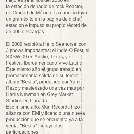
mejores sencillos del 2008 en
la estación de radio de rock Reactor,
de Ciudad de México. La canción tuvo
un gran éxito en la página de dicha
estación e impuso su propio récord de
35,000 descargas.
El 2009 recibió a Hello Seahorse! con
3 shows importantes: el Indie-O Fest, el
SXSW’09 en Austin, Texas, y el
Festival Iberoamericano Vive Latino.
Este mismo año el grupo trabajó en
promocionar la salida de su tercer
álbum “Bestia”, producido por Yamil
Rezc y masterizado una vez más por
Harris Newman en Grey Market
Studios en Canadá.
Ese mismo año, Mun Records hizo
alianza con EMI y licenció una nueva
producción que se encuentra ya a la
venta. "Bestia" incluye dos
participaciones