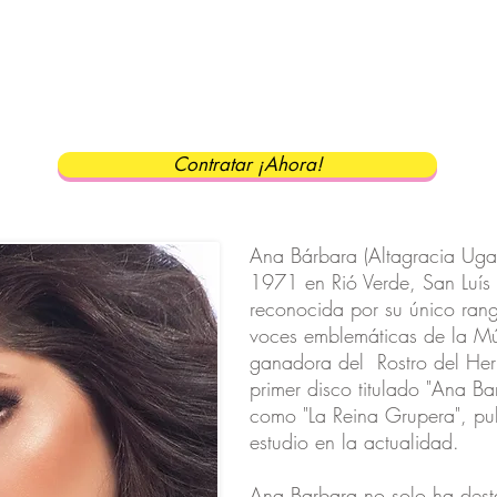
Contratar ¡Ahora!
Ana Bárbara (Altagracia Uga
1971 en Rió Verde, San Luís
reconocida por su único rang
voces emblemáticas de la M
ganadora del Rostro del He
primer disco titulado "Ana Ba
como "La Reina Grupera", pu
estudio en la actualidad.
Ana Barbara no solo ha dest