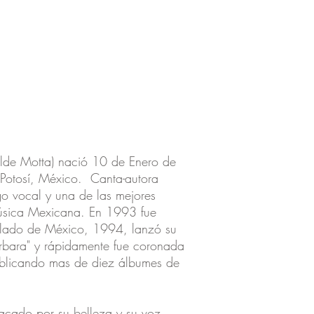
lde Motta) nació 10 de Enero de
 Potosí, México. Canta-autora
o vocal y una de las mejores
úsica Mexicana. En 1993 fue
rlado de México, 1994, lanzó su
rbara
" y rápidamente fue coronada
blicando mas de diez álbumes de
acado por su belleza y su voz,