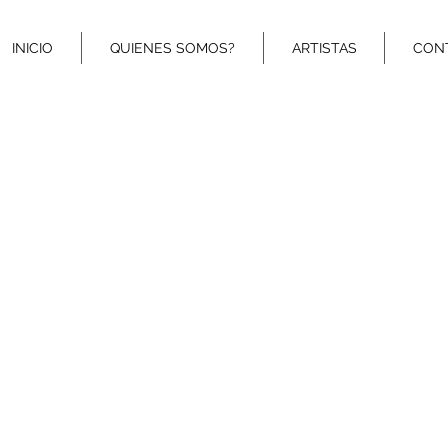
INICIO
QUIENES SOMOS?
ARTISTAS
CON
http://www.twitter.com/Bookinginternat
http://
ON DE ANA BARBARA
ONES DE ANA BARBARA
A ANA BARBARA
ÓN DE ANA BARBARA