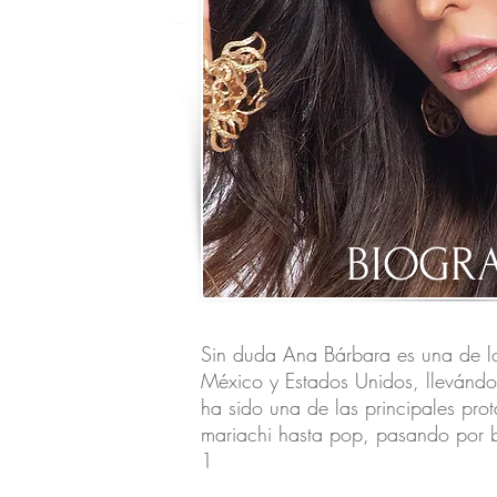
BIOGRA
Sin duda Ana Bárbara
es una de l
México y Estados Unidos, llevándo
ha sido una de las principales pro
mariachi hasta pop, pasando por 
1