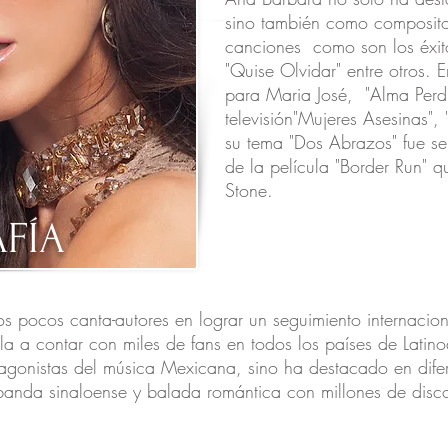
sino también como composito
canciones como son los éxitos
"Quise Olvidar" entre otros. 
para Maria José, "Alma Perdi
televisión"Mujeres Asesinas",
su tema "Dos Abrazos" fue s
de la película "Border Run" q
Stone.
FÍA
os pocos canta-autores en lograr un seguimiento internacio
la a contar con miles de fans en todos los países de Lati
tagonistas del música Mexicana, sino ha destacado en dife
banda sinaloense y balada romántica con millones de disc