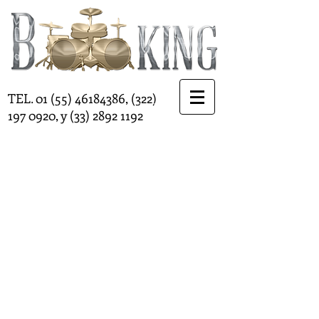
http://www.twitter.com/Bookinginternat
TEL.
01 (55) 46184386
,
(322)
http://www.twitter.com/Bookinginternat
197 0920
, y
(33) 2892 1192
Como contratar a
Angela Aguilar
Contrataciones de Angela
Aguilar
Contratación de Angela
Aguilar
Teléfono
contrataciones de
Angela Aguilar