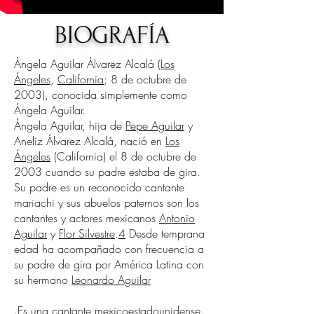
Aguilar
BIOGRAFÍA
Ángela Aguilar Álvarez Alcalá (
Los
Ángeles
,
California
; 8 de octubre de
2003), conocida simplemente como
Ángela Aguilar.
Ángela Aguilar, hija de
Pepe Aguilar
y
Aneliz Álvarez Alcalá, nació en
Los
Ángeles
(California) el 8 de octubre de
2003 cuando su padre estaba de gira.​
Su padre es un reconocido cantante
mariachi y sus abuelos paternos son los
cantantes y actores mexicanos
Antonio
Aguilar
y
Flor Silvestre
.
4
Desde temprana
edad ha acompañado con frecuencia a
su padre de gira por América Latina con
su hermano
Leonardo Aguilar
.Es una
cantante
mexicoestadounidense.​