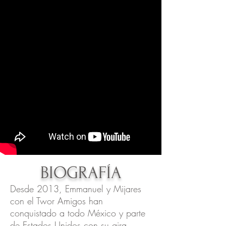
contratación de
Emmanuel y
Mijares
BIOGRAFÍA
​Desde 2013, Emmanuel y Mijares
con el Twor Amigos han
conquistado a todo México y parte
de Estados Unidos con su gira