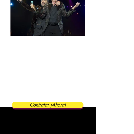
Cuanto cuesta
Emmanuel y
Mijares para un
concierto
Contratación de Emmanuel y Mijares,
Contrataciones de Emmanuel y Mijares,
Contratar de Emmanuel y Mijares,
Contratacion de Emmanuel y Mijares,
Como contratar a Emmanuel y Mijares,
Cuanto cuesta un concierto de Emmanuel
y Mijares, Emmanuel y Mijares
Contratar ¡Ahora!