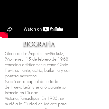
BIOGRAFÍA
Gloria de los Ángeles Treviño Ruiz,
(Monterrey, 15 de febrero de 1968),
conocida artísticamente como Gloria
Trevi, cantante, actriz, bailarina y com
positora mexicana.
Nació en la capital del estado
de Nuevo León y se crió durante su
infancia en Ciudad
Victoria, Tamaulipas. En 1985, se
mudó a la Ciudad de México para