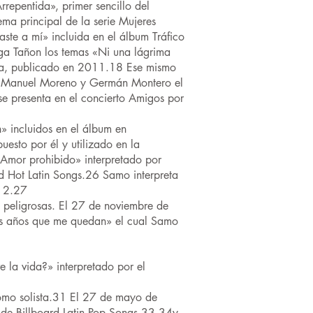
epentida», primer sencillo del
ma principal de la serie Mujeres
te a mí» incluida en el álbum Tráfico
ga Tañon los temas «Ni una lágrima
eña, publicado en 2011.18 Ese mismo
a Manuel Moreno y Germán Montero el
e presenta en el concierto Amigos por
» incluidos en el álbum en
esto por él y utilizado en la
Amor prohibido» interpretado por
rd Hot Latin Songs.26 Samo interpreta
012.27
s peligrosas. El 27 de noviembre de
os años que me quedan» el cual Samo
 la vida?» interpretado por el
omo solista.31 El 27 de mayo de
e de Billboard Latin Pop Songs,33 34y