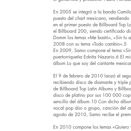
En 2005 se integró a la banda Camila
puesto del chart mexicano, vendiendo 
en el primer puesto de Billboard Top L
el Billboard 200, siendo certificado
Domm los temas «Me bastó», «Sin tu a
2008 con su tema «Todo cambio».5
En 2009, Samo compone el tema «Sin q
puertorriqueña Ednita Nazario.6 El m
álbum Lo que soy del cantante mexic
El 9 de febrero de 2010 lanzó el segu
recibiendo disco de diamante y triple 
de Billboard Top Latin Albums y Billbo
disco de platino por sus 100 000 copi
sencillo del álbum.10 Con dicho álb
vocal pop dúo o grupo, canción del a
agosto de 2010, Samo recibe el premi
En 2010 compone los temas «Quiero vo