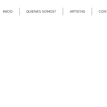
INICIO
QUIENES SOMOS?
ARTISTAS
CON
http://www.twitter.com/Bookinginternat
http://