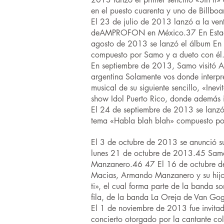
en el puesto cuarenta y uno de Billbo
El 23 de julio de 2013 lanzó a la vent
deAMPROFON en México.37 En Estados 
agosto de 2013 se lanzó el álbum En 
compuesto por Samo y a dueto con él
En septiembre de 2013, Samo visitó Ar
argentina Solamente vos donde interpre
musical de su siguiente sencillo, «Ine
show Idol Puerto Rico, donde además in
El 24 de septiembre de 2013 se lanzó e
tema «Habla blah blah» compuesto por
El 3 de octubre de 2013 se anunció su 
lunes 21 de octubre de 2013.45 Samo
Manzanero.46 47 El 16 de octubre de 2
Macias, Armando Manzanero y su hijo J
ti», el cual forma parte de la banda 
fila, de la banda La Oreja de Van Gog
El 1 de noviembre de 2013 fue invitado
concierto otorgado por la cantante co