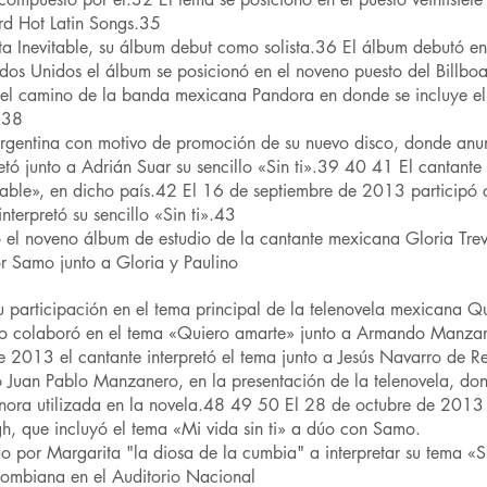
ard Hot Latin Songs.35
a Inevitable, su álbum debut como solista.36 El álbum debutó en 
Unidos el álbum se posicionó en el noveno puesto del Billboa
el camino de la banda mexicana Pandora en donde se incluye el
.38
gentina con motivo de promoción de su nuevo disco, donde anunc
tó junto a Adrián Suar su sencillo «Sin ti».39 40 41 El cantante
vitable», en dicho país.42 El 16 de septiembre de 2013 participó 
terpretó su sencillo «Sin ti».43
l noveno álbum de estudio de la cantante mexicana Gloria Trevi t
 Samo junto a Gloria y Paulino
participación en el tema principal de la telenovela mexicana Qui
 colaboró en el tema «Quiero amarte» junto a Armando Manzaner
013 el cantante interpretó el tema junto a Jesús Navarro de Rei
uan Pablo Manzanero, en la presentación de la telenovela, dond
sonora utilizada en la novela.48 49 50 El 28 de octubre de 201
h, que incluyó el tema «Mi vida sin ti» a dúo con Samo.
 por Margarita "la diosa de la cumbia" a interpretar su tema «Si
lombiana en el Auditorio Nacional