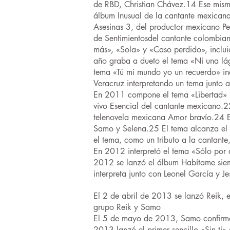
de RBD, Christian Chávez.14 Ese mism
álbum Inusual de la cantante mexicana
Asesinas 3, del productor mexicano P
de Sentimientosdel cantante colombia
más», «Sola» y «Caso perdido», inclu
año graba a dueto el tema «Ni una l
tema «Tú mi mundo yo un recuerdo» inc
Veracruz interpretando un tema junto a
En 2011 compone el tema «Libertad» in
vivo Esencial del cantante mexicano.2
telenovela mexicana Amor bravío.24 E
Samo y Selena.25 El tema alcanza el o
el tema, como un tributo a la cantant
En 2012 interpretó el tema «Sólo por 
2012 se lanzó el álbum Habítame siem
interpreta junto con Leonel García y J
El 2 de abril de 2013 se lanzó Reik, e
grupo Reik y Samo
El 5 de mayo de 2013, Samo confirmó 
2013 lanzó el primer sencillo «Sin ti»