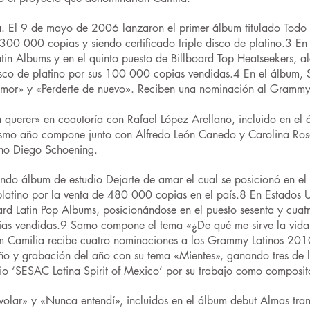
. El 9 de mayo de 2006 lanzaron el primer álbum titulado Todo 
300 000 copias y siendo certificado triple disco de platino.3 En
atin Albums y en el quinto puesto de Billboard Top Heatseekers, a
 disco de platino por sus 100 000 copias vendidas.4 En el álbum
mor» y «Perderte de nuevo». Reciben una nominación al Grammy
uerer» en coautoría con Rafael López Arellano, incluido en el 
ismo año compone junto con Alfredo León Canedo y Carolina Rosa
ano Diego Schoening.
ndo álbum de estudio Dejarte de amar el cual se posicionó en el 
platino por la venta de 480 000 copias en el país.8 En Estados U
ard Latin Pop Albums, posicionándose en el puesto sesenta y cuatr
as vendidas.9 Samo compone el tema «¿De qué me sirve la vida?»,
um Camilia recibe cuatro nominaciones a los Grammy Latinos 20
ño y grabación del año con su tema «Mientes», ganando tres de 
o ‘SESAC Latina Spirit of Mexico’ por su trabajo como composito
lar» y «Nunca entendí», incluidos en el álbum debut Almas trans