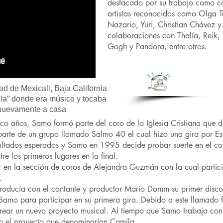
destacado por su trabajo como co
artistas reconocidos como Olga 
Nazario, Yuri, Christian Chávez y
colaboraciones con Thalía, Reik,
Gogh y Pandora, entre otros.
CONT
ad de Mexicali, Baja California
la” donde era músico y tocaba
 nuevamente a casa
co años, Samo formó parte del coro de la Iglesia Cristiana que d
arte de un grupo llamado Salmo 40 el cual hizo una gira por Es
ultados esperados y Samo en 1995 decide probar suerte en el con
 los primeros lugares en la final.
 en la sección de coros de Alejandra Guzmán con la cual particip
.
oducía con el cantante y productor Mario Domm su primer disco d
 Samo para participar en su primera gira. Debido a este llamad
 crear un nuevo proyecto musical. Al tiempo que Samo trabaja co
ado el proyecto que denominarían Camila.