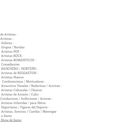
de Artistas -
Artistas -
Solistas -
 Grupos / Bandas
 Artistas POP -
 Artistas ROCK -
 Artistas ROMÁNTICOS -
 Comediantes
r RANCHERO / NORTEÑO -
 Artistas de REGGAETON -
 Artistas Nuevos
 Conferencistas / Motivadores -
Atractivos Visuales / Bailarinas / Actrices -
Artistas Culturales / Clásicos
Artistas de Antaño / Culto -
Conductores / Anfitriones / Actores -
Artistas Infantiles / para Niños
Deportistas / Figuras del Deporte -
 Artistas, Sonoras / Cumbia / Merengue
r a Samo
n Show de
Samo