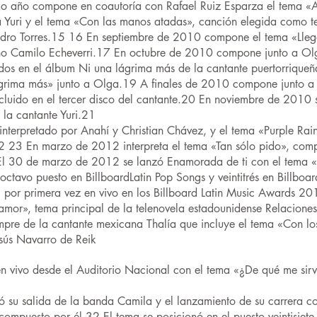
o año compone en coautoría con Rafael Ruiz Esparza el tema «Arr
 Yuri y el tema «Con las manos atadas», canción elegida como te
edro Torres.15 16 En septiembre de 2010 compone el tema «Llegas
no Camilo Echeverri.17 En octubre de 2010 compone junto a Ol
idos en el álbum Ni una lágrima más de la cantante puertorriqu
ágrima más» junto a Olga.19 A finales de 2010 compone junto 
luido en el tercer disco del cantante.20 En noviembre de 2010 s
 la cantante Yuri.21
terpretado por Anahí y Christian Chávez, y el tema «Purple Rain
2 23 En marzo de 2012 interpreta el tema «Tan sólo pido», compu
l 30 de marzo de 2012 se lanzó Enamorada de ti con el tema «
ctavo puesto en BillboardLatin Pop Songs y veintitrés en Billboa
e, por primera vez en vivo en los Billboard Latin Music Awards 2
amor», tema principal de la telenovela estadounidense Relacione
pre de la cantante mexicana Thalía que incluye el tema «Con l
esús Navarro de Reik
n vivo desde el Auditorio Nacional con el tema «¿De qué me sirve
su salida de la banda Camila y el lanzamiento de su carrera c
 compuesto por él.32 El tema se posicionó en el puesto veintisiet